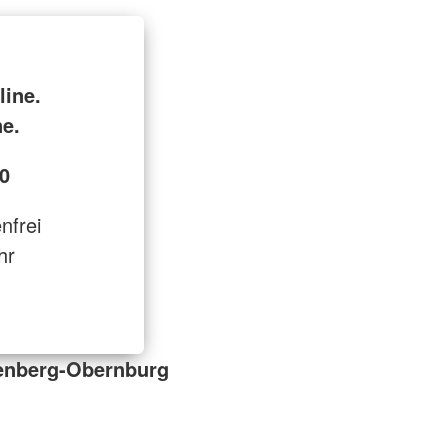
line.
ne.
0
enfrei
hr
tenberg-Obernburg