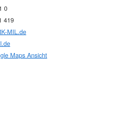
1 0
1 419
RK-MIL.de
l.de
ogle Maps Ansicht