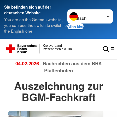
Sie befinden sich auf der
Sprache wechseln zu
deutschen Website
You are on the German website,
you can use the switch to switch to
Alles klar
the English one
Kreisverband
Pfaffenhofen a.d. Ilm
04.02.2026
· Nachrichten aus dem BRK
Pfaffenhofen
Auszeichnung zur
BGM-Fachkraft