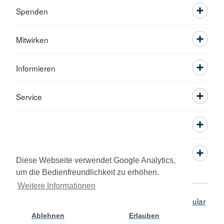
Spenden
Mitwirken
Informieren
Service
Diese Webseite verwendet Google Analytics,
um die Bedienfreundlichkeit zu erhöhen.
Weitere Informationen
Adressen
Datenschutz
Impressum
Kontaktformular
© 2026 Kreisverband Pfaffenhofen a.d. Ilm
Ablehnen
Erlauben
Cookie Einstellung