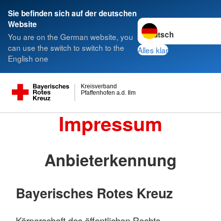
Sie befinden sich auf der deutschen
Sprache wechseln zu
Website
You are on the German website, you
can use the switch to switch to the
Alles klar
English one
Kreisverband
Pfaffenhofen a.d. Ilm
Impressum
Anbieterkennung
Bayerisches Rotes Kreuz
Körperschaft des öffentlichen Rechts