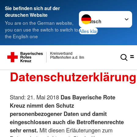
Sie befinden sich auf der
Sprache wechseln zu
deutschen Website
You are on the German website,
you can use the switch to switch to
Alles klar
the English one
Kreisverband
Pfaffenhofen a.d. Ilm
Datenschutzerklärung
Stand: 21. Mai 2018
Das Bayerische Rote
Kreuz nimmt den Schutz
personenbezogener Daten und damit
eingeschlossen auch die Betroffenenrechte
sehr ernst.
Mit diesen Erläuterungen zum