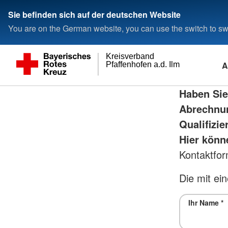
Sie befinden sich auf der deutschen Website
You are on the German website, you can use the switch to swi
Kreisverband
A
Pfaffenhofen a.d. Ilm
Haben Sie
Abrechnun
Qualifizi
Hier könn
Kontaktfor
Die mit ein
Ihr Name
*