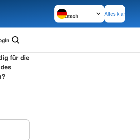
Sprache wechseln zu
Alles klar
ogin
ig für die
 des
n?