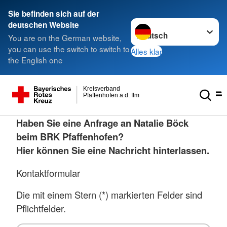
Sie befinden sich auf der
Sprache wechseln zu
deutschen Website
You are on the German website,
you can use the switch to switch to
Alles klar
the English one
Kreisverband
Pfaffenhofen a.d. Ilm
Haben Sie eine Anfrage an Natalie Böck
beim BRK Pfaffenhofen?
Hier können Sie eine Nachricht hinterlassen.
Kontaktformular
Die mit einem Stern (*) markierten Felder sind
Pflichtfelder.