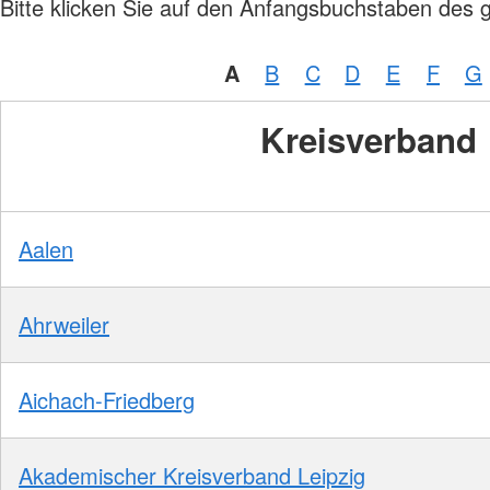
Bitte klicken Sie auf den Anfangsbuchstaben des 
A
B
C
D
E
F
G
Kreisverband
Aalen
Ahrweiler
Aichach-Friedberg
Akademischer Kreisverband Leipzig