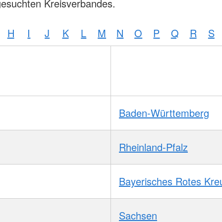
gesuchten Kreisverbandes.
H
I
J
K
L
M
N
O
P
Q
R
S
Baden-Württemberg
Rheinland-Pfalz
Bayerisches Rotes Kre
Sachsen