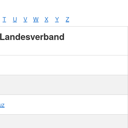
T
U
V
W
X
Y
Z
Landesverband
uz