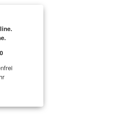
line.
ne.
0
enfrei
hr