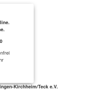
line.
ne.
0
enfrei
hr
ingen-Kirchheim/Teck e.V.