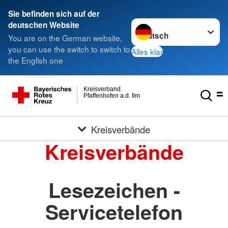
Sie befinden sich auf der
Sprache wechseln zu
deutschen Website
You are on the German website,
you can use the switch to switch to
Alles klar
the English one
Kreisverband
Pfaffenhofen a.d. Ilm
Kreisverbände
Kreisverbände
Lesezeichen -
Servicetelefon