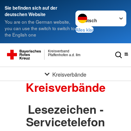
Sie befinden sich auf der
Sprache wechseln zu
deutschen Website
You are on the German website,
you can use the switch to switch to
Alles klar
the English one
Kreisverband
Pfaffenhofen a.d. Ilm
Kreisverbände
Kreisverbände
Lesezeichen -
Servicetelefon