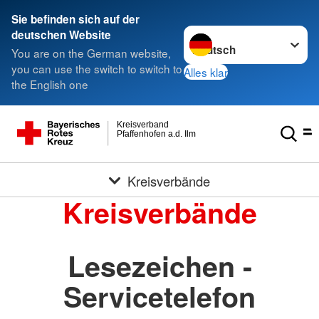
Sie befinden sich auf der
Sprache wechseln zu
deutschen Website
You are on the German website,
you can use the switch to switch to
Alles klar
the English one
Kreisverband
Pfaffenhofen a.d. Ilm
Kreisverbände
Kreisverbände
Lesezeichen -
Servicetelefon