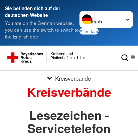
Sie befinden sich auf der
Sprache wechseln zu
deutschen Website
You are on the German website,
you can use the switch to switch to
Alles klar
the English one
Kreisverband
Pfaffenhofen a.d. Ilm
Kreisverbände
Kreisverbände
Lesezeichen -
Servicetelefon