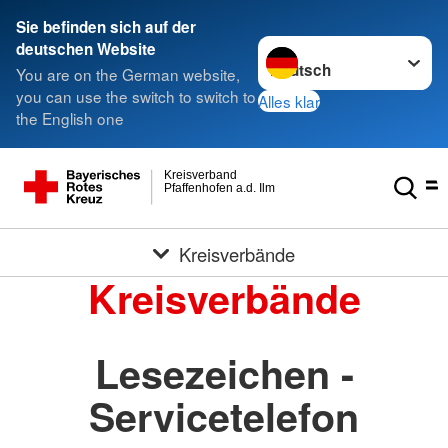
Sie befinden sich auf der
Sprache wechseln zu
deutschen Website
You are on the German website,
you can use the switch to switch to
Alles klar
the English one
Kreisverband
Pfaffenhofen a.d. Ilm
Kreisverbände
Kreisverbände
Lesezeichen -
Servicetelefon