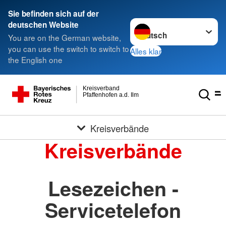
Sie befinden sich auf der
Sprache wechseln zu
deutschen Website
You are on the German website,
you can use the switch to switch to
Alles klar
the English one
Kreisverband
Pfaffenhofen a.d. Ilm
Kreisverbände
Kreisverbände
Lesezeichen -
Servicetelefon