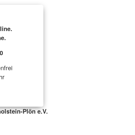
line.
ne.
0
enfrei
hr
olstein-Plön e.V.