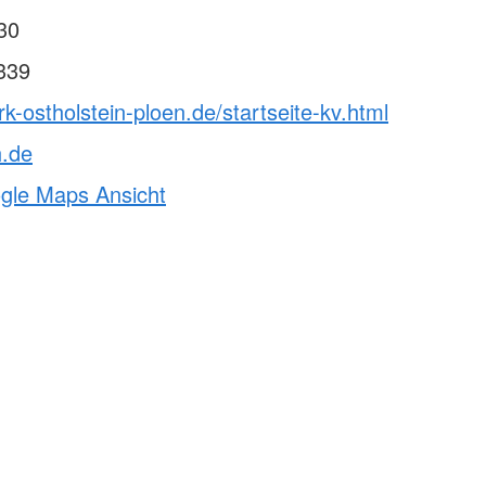
30
339
rk-ostholstein-ploen.de/startseite-kv.html
h.de
ogle Maps Ansicht