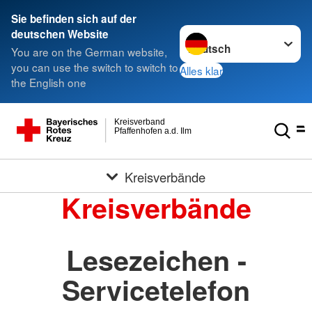
Sie befinden sich auf der
Sprache wechseln zu
deutschen Website
You are on the German website,
you can use the switch to switch to
Alles klar
the English one
Kreisverband
Pfaffenhofen a.d. Ilm
Kreisverbände
Kreisverbände
Lesezeichen -
Servicetelefon