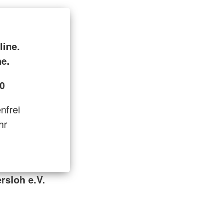
line.
ne.
0
enfrei
hr
rsloh e.V.