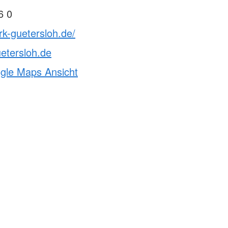
6 0
rk-guetersloh.de/
etersloh.de
ogle Maps Ansicht