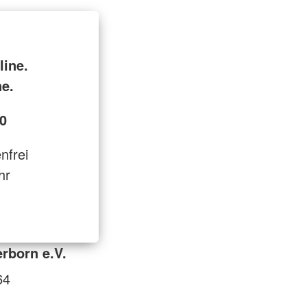
line.
ne.
0
enfrei
hr
rborn e.V.
64