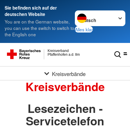
Sie befinden sich auf der
Sprache wechseln zu
deutschen Website
You are on the German website,
you can use the switch to switch to
Alles klar
the English one
Kreisverband
Pfaffenhofen a.d. Ilm
Kreisverbände
Kreisverbände
Lesezeichen -
Servicetelefon