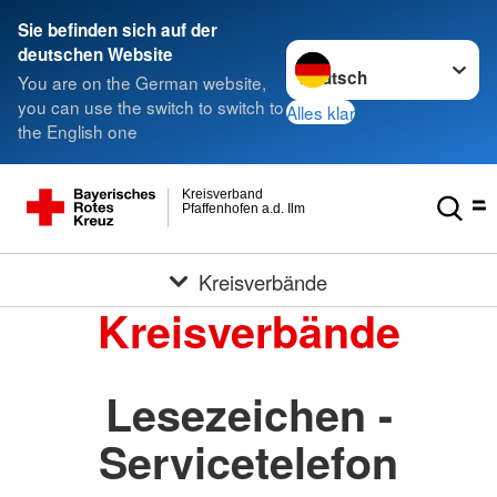
Sie befinden sich auf der
Sprache wechseln zu
deutschen Website
You are on the German website,
you can use the switch to switch to
Alles klar
the English one
Kreisverband
Pfaffenhofen a.d. Ilm
Kreisverbände
Kreisverbände
Lesezeichen -
Servicetelefon