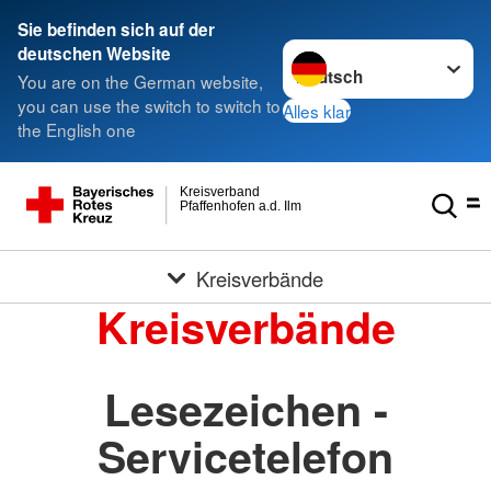
Sie befinden sich auf der
Sprache wechseln zu
deutschen Website
You are on the German website,
you can use the switch to switch to
Alles klar
the English one
Kreisverband
Pfaffenhofen a.d. Ilm
Kreisverbände
Kreisverbände
Lesezeichen -
Servicetelefon