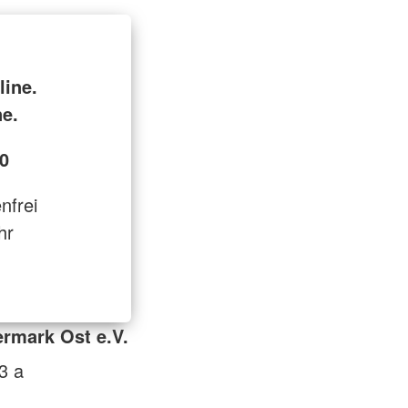
line.
ne.
0
enfrei
hr
rmark Ost e.V.
3 a