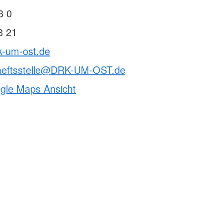
3 0
3 21
k-um-ost.de
aeftsstelle@DRK-UM-OST.de
ogle Maps Ansicht