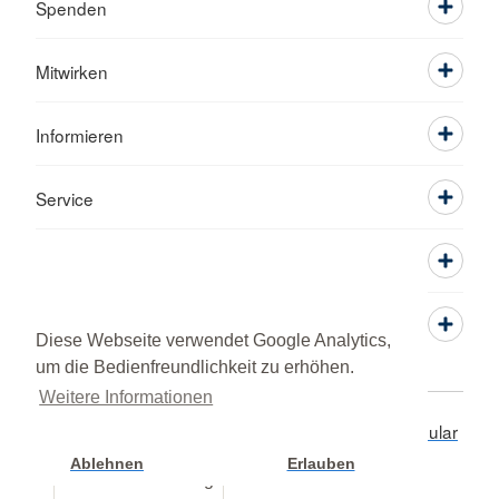
Spenden
Mitwirken
Informieren
Service
Diese Webseite verwendet Google Analytics,
um die Bedienfreundlichkeit zu erhöhen.
Weitere Informationen
Adressen
Datenschutz
Impressum
Kontaktformular
© 2026 Kreisverband Pfaffenhofen a.d. Ilm
Ablehnen
Erlauben
Cookie Einstellung