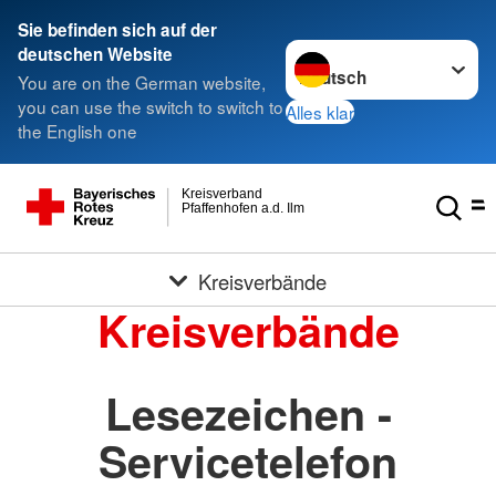
Sie befinden sich auf der
Sprache wechseln zu
deutschen Website
You are on the German website,
you can use the switch to switch to
Alles klar
the English one
Kreisverband
Pfaffenhofen a.d. Ilm
Kreisverbände
Kreisverbände
Lesezeichen -
Servicetelefon