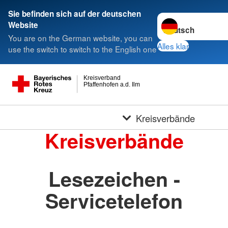
Sie befinden sich auf der deutschen
Sprache wechseln 
Website
You are on the German website, you can
Alles klar
use the switch to switch to the English one
Kreisverband
Pfaffenhofen a.d. Ilm
Kreisverbände
Kreisverbände
Lesezeichen -
Servicetelefon