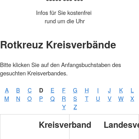
Infos für Sie kostenfrei
rund um die Uhr
Rotkreuz Kreisverbände
Bitte klicken Sie auf den Anfangsbuchstaben des
gesuchten Kreisverbandes.
A
B
C
D
E
F
G
H
I
J
K
L
M
N
O
P
Q
R
S
T
U
V
W
X
Y
Z
Kreisverband
Landesv