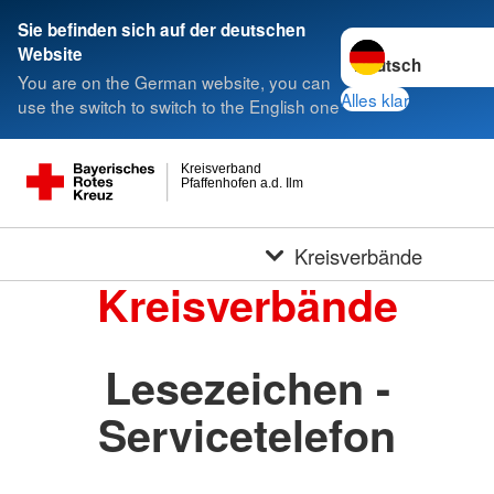
Sie befinden sich auf der deutschen
Sprache wechseln 
Website
You are on the German website, you can
Alles klar
use the switch to switch to the English one
Kreisverband
Pfaffenhofen a.d. Ilm
Kreisverbände
Kreisverbände
Lesezeichen -
Servicetelefon