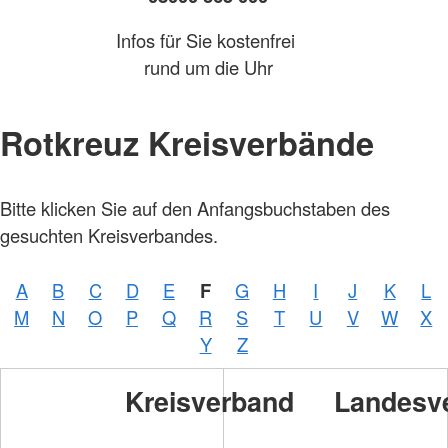
Infos für Sie kostenfrei
rund um die Uhr
Rotkreuz Kreisverbände
Bitte klicken Sie auf den Anfangsbuchstaben des
gesuchten Kreisverbandes.
A
B
C
D
E
F
G
H
I
J
K
L
M
N
O
P
Q
R
S
T
U
V
W
X
Y
Z
Kreisverband
Landesv