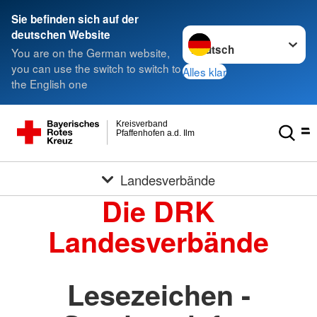
Sie befinden sich auf der
Sprache wechseln zu
deutschen Website
You are on the German website,
you can use the switch to switch to
Alles klar
the English one
Kreisverband
Pfaffenhofen a.d. Ilm
Landesverbände
Die DRK
Landesverbände
Lesezeichen -