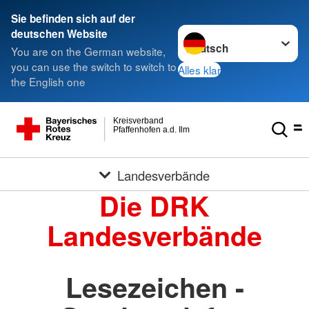
Sie befinden sich auf der
Sprache wechseln zu
deutschen Website
You are on the German website,
you can use the switch to switch to
Alles klar
the English one
Kreisverband
Pfaffenhofen a.d. Ilm
Landesverbände
Die DRK
Landesverbände
Lesezeichen -