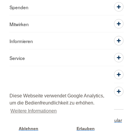
Spenden
Mitwirken
Informieren
Service
Diese Webseite verwendet Google Analytics,
um die Bedienfreundlichkeit zu erhöhen.
Weitere Informationen
Adressen
Datenschutz
Impressum
Kontaktformular
© 2026 Kreisverband Pfaffenhofen a.d. Ilm
Ablehnen
Erlauben
Cookie Einstellung