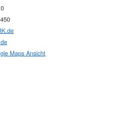
 0
 450
RK.de
de
ogle Maps Ansicht