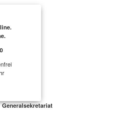
line.
ne.
0
enfrei
hr
 Generalsekretariat