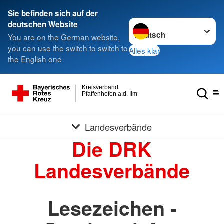
Sie befinden sich auf der
Sprache wechseln zu
deutschen Website
You are on the German website,
you can use the switch to switch to
Alles klar
the English one
Kreisverband
Pfaffenhofen a.d. Ilm
Landesverbände
Die DRK
Landesverbände
Lesezeichen -