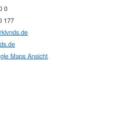
0 0
0 177
rklvnds.de
ds.de
ogle Maps Ansicht