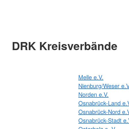
DRK Kreisverbände
Melle e.V.
Nienburg/Weser e.V
Norden e.V.
Osnabrück-Land e.
Osnabrück-Nord e.
Osnabrück-Stadt e.
Osterholz e. V.