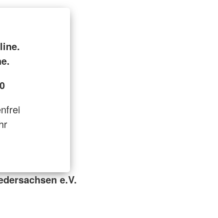
line.
ne.
0
enfrei
hr
edersachsen e.V.