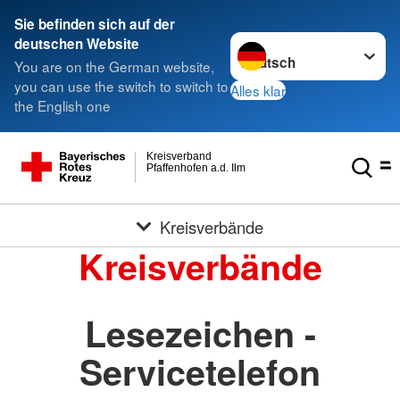
Sie befinden sich auf der
Sprache wechseln zu
deutschen Website
You are on the German website,
you can use the switch to switch to
Alles klar
the English one
Kreisverband
Pfaffenhofen a.d. Ilm
Kreisverbände
Kreisverbände
Lesezeichen -
Servicetelefon