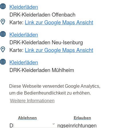
Kleiderläden
DRK-Kleiderladen Offenbach
Karte:
Link zur Google Maps Ansicht
Kleiderläden
DRK-Kleiderladen Neu-Isenburg
Karte:
Link zur Google Maps Ansicht
Kleiderläden
DRK-Kleiderladen Mühlheim
Karte:
Link zur Google Maps Ansicht
Diese Webseite verwendet Google Analytics,
Krankenhaus
um die Bedienfreundlichkeit zu erhöhen.
DRK Krankenhäuser in Hessen
Weitere Informationen
Karte:
Link zur Google Maps Ansicht
Kur- und Erholungseinrichtung
Ablehnen
Erlauben
Cookie Einstellung
DRK Kur- und Erholungseinrichtungen