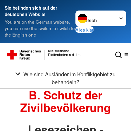
Sie befinden sich auf der
Sprache wechseln zu
deutschen Website
You are on the German website,
you can use the switch to switch to
Alles klar
the English one
Kreisverband
Pfaffenhofen a.d. Ilm
Wie sind Ausländer im Konfliktgebiet zu
behandeln?
B. Schutz der
Zivilbevölkerung
Lesezeichen -