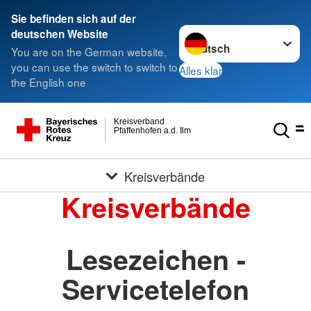
Sie befinden sich auf der
Sprache wechseln zu
deutschen Website
You are on the German website,
you can use the switch to switch to
Alles klar
the English one
Kreisverband
Pfaffenhofen a.d. Ilm
Kreisverbände
Kreisverbände
Lesezeichen -
Servicetelefon