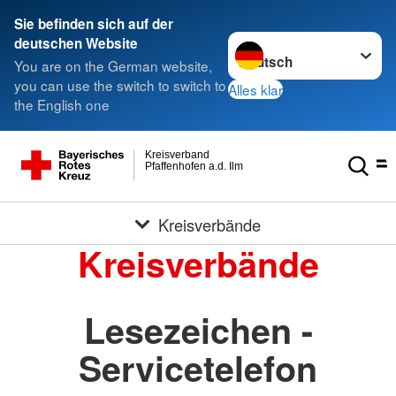
Sie befinden sich auf der
Sprache wechseln zu
deutschen Website
You are on the German website,
you can use the switch to switch to
Alles klar
the English one
Kreisverband
Pfaffenhofen a.d. Ilm
Kreisverbände
Kreisverbände
Lesezeichen -
Servicetelefon