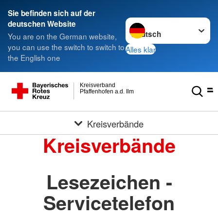
Sie befinden sich auf der
Sprache wechseln zu
deutschen Website
You are on the German website,
you can use the switch to switch to
Alles klar
the English one
Kreisverband
Pfaffenhofen a.d. Ilm
Kreisverbände
Kreisverbände
Lesezeichen -
Servicetelefon