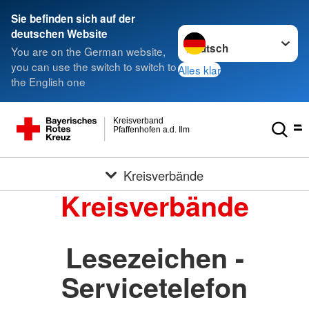
Sie befinden sich auf der
Sprache wechseln zu
deutschen Website
You are on the German website,
you can use the switch to switch to
Alles klar
the English one
Kreisverband
Pfaffenhofen a.d. Ilm
Kreisverbände
Kreisverbände
Lesezeichen -
Servicetelefon