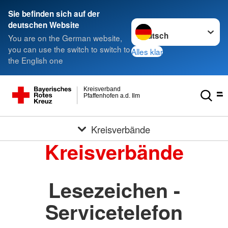
Sie befinden sich auf der
Sprache wechseln zu
deutschen Website
You are on the German website,
you can use the switch to switch to
Alles klar
the English one
Kreisverband
Pfaffenhofen a.d. Ilm
Kreisverbände
Kreisverbände
Lesezeichen -
Servicetelefon