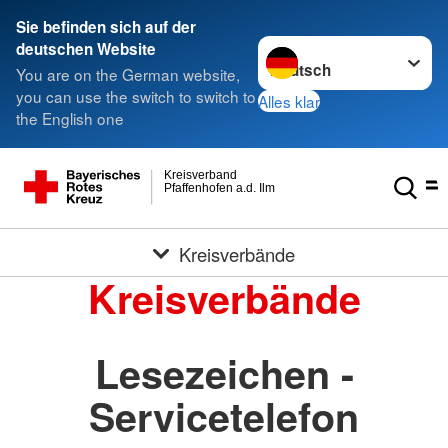
Sie befinden sich auf der
Sprache wechseln zu
deutschen Website
You are on the German website,
you can use the switch to switch to
Alles klar
the English one
Kreisverband
Pfaffenhofen a.d. Ilm
Kreisverbände
Kreisverbände
Lesezeichen -
Servicetelefon