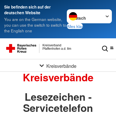
Sie befinden sich auf der
Sprache wechseln zu
deutschen Website
You are on the German website,
you can use the switch to switch to
Alles klar
the English one
Kreisverband
Pfaffenhofen a.d. Ilm
Kreisverbände
Kreisverbände
Lesezeichen -
Servicetelefon