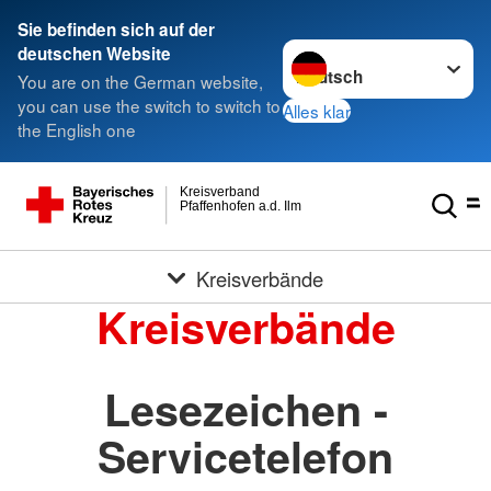
Sie befinden sich auf der
Sprache wechseln zu
deutschen Website
You are on the German website,
you can use the switch to switch to
Alles klar
the English one
Kreisverband
Pfaffenhofen a.d. Ilm
Kreisverbände
Kreisverbände
Lesezeichen -
Servicetelefon