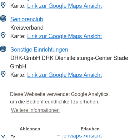
Karte:
Link zur Google Maps Ansicht
Seniorenclub
Kreisverband
Karte:
Link zur Google Maps Ansicht
Sonstige Einrichtungen
DRK-GmbH DRK Dienstleistungs-Center Stade
GmbH
Karte:
Link zur Google Maps Ansicht
Sonstige Einrichtungen
Diese Webseite verwendet Google Analytics,
Service Center und Verwaltung
um die Bedienfreundlichkeit zu erhöhen.
Karte:
Link zur Google Maps Ansicht
Weitere Informationen
Sozialstationen
DRK-Sozialstation Kehdingen
Ablehnen
Erlauben
Cookie Einstellung
Karte:
Link zur Google Maps Ansicht