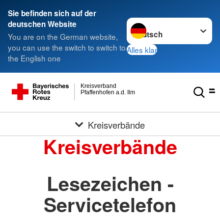
Sie befinden sich auf der
Sprache wechseln zu
deutschen Website
You are on the German website,
you can use the switch to switch to
Alles klar
the English one
Kreisverband
Pfaffenhofen a.d. Ilm
Kreisverbände
Kreisverbände
Lesezeichen -
Servicetelefon