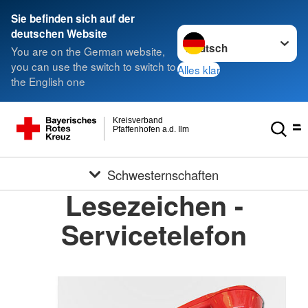
Sie befinden sich auf der
Sprache wechseln zu
deutschen Website
You are on the German website,
you can use the switch to switch to
Alles klar
the English one
Kreisverband
Pfaffenhofen a.d. Ilm
Schwesternschaften
Lesezeichen -
Servicetelefon