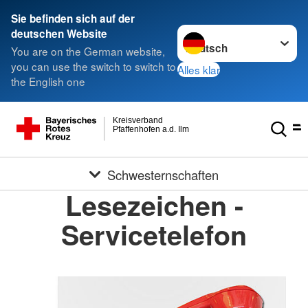
Sie befinden sich auf der
Sprache wechseln zu
deutschen Website
You are on the German website,
you can use the switch to switch to
Alles klar
the English one
Kreisverband
Pfaffenhofen a.d. Ilm
Schwesternschaften
Lesezeichen -
Servicetelefon