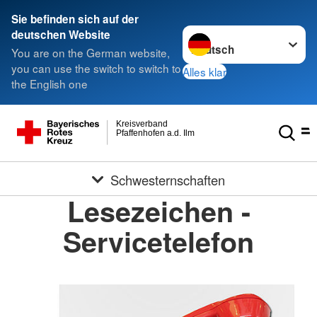
Sie befinden sich auf der
Sprache wechseln zu
deutschen Website
You are on the German website,
you can use the switch to switch to
Alles klar
the English one
Kreisverband
Pfaffenhofen a.d. Ilm
Schwesternschaften
Lesezeichen -
Servicetelefon