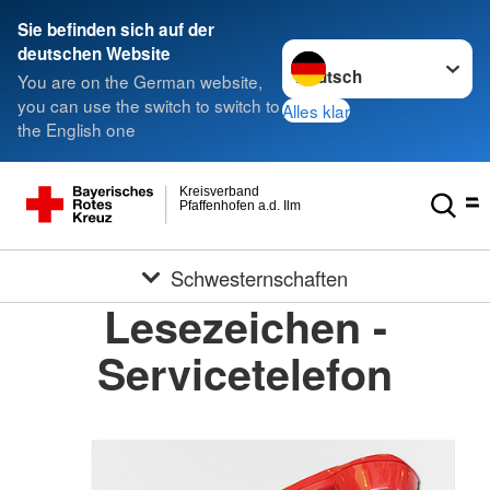
Sie befinden sich auf der
Sprache wechseln zu
deutschen Website
You are on the German website,
you can use the switch to switch to
Alles klar
the English one
Kreisverband
Pfaffenhofen a.d. Ilm
Schwesternschaften
Lesezeichen -
Servicetelefon