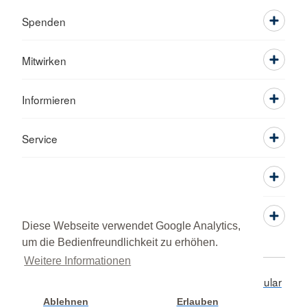
Spenden
Mitwirken
Informieren
Service
Diese Webseite verwendet Google Analytics,
um die Bedienfreundlichkeit zu erhöhen.
Weitere Informationen
Adressen
Datenschutz
Impressum
Kontaktformular
© 2026 Kreisverband Pfaffenhofen a.d. Ilm
Ablehnen
Erlauben