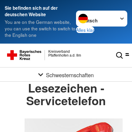
Sie befinden sich auf der
Sprache wechseln zu
deutschen Website
You are on the German website,
you can use the switch to switch to
Alles klar
the English one
Kreisverband
Pfaffenhofen a.d. Ilm
Schwesternschaften
Lesezeichen -
Servicetelefon