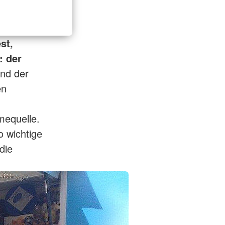
st,
: der
nd der
en
mequelle.
o wichtige
die