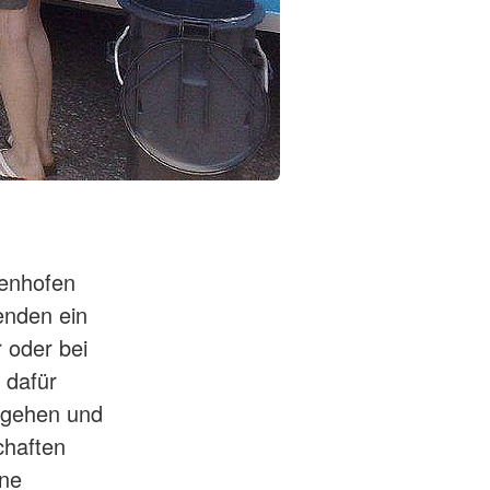
fenhofen
enden ein
 oder bei
 dafür
zugehen und
chaften
ine