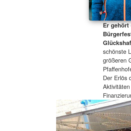
Er gehört
Bürgerfes
Glückshaf
schönste L
größeren G
Pfaffenhof
Der Erlös 
Aktivitäte
Finanzieru