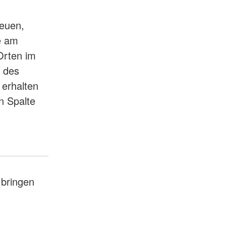
reuen,
e am
Orten im
n des
 erhalten
n Spalte
 bringen