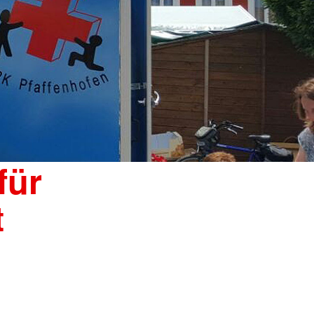
für
t