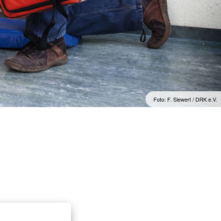
Foto: F. Siewert / DRK e.V.
n