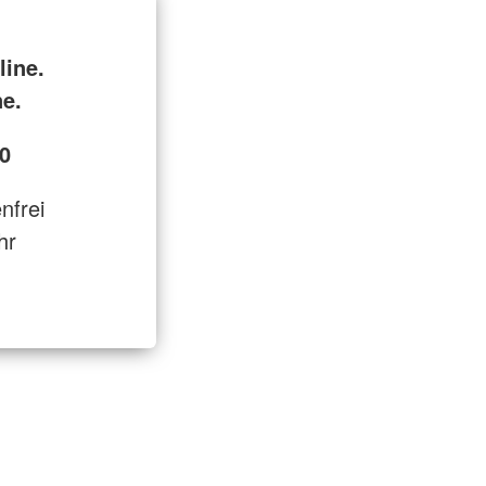
line.
ne.
0
enfrei
hr