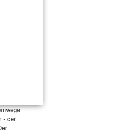
Atemwege
 - der
Der