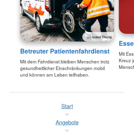
(c) Isabel Thunig
Esse
Betreuter Patientenfahrdienst
Mit Es
Kreuz 
Mit dem Fahrdienst bleiben Menschen trotz
Mensc
gesundheitlicher Einschränkungen mobil
und können am Leben teilhaben.
Start
Angebote